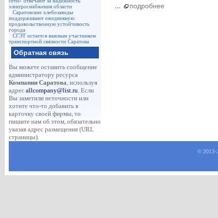
сети» отвечают за надежность
...
подробнее
электроснабжения области
Саратовские хлебозаводы
поддерживают ежедневную
продовольственную устойчивость
города
СГЭТ остается важным участником
транспортной связности Саратова
Обратная связь
Вы можете оставить сообщение
администратору ресурса
Компании Саратова
, используя
адрес
allcompany@list.ru
. Если
Вы заметили неточности или
хотите что-то добавить в
карточку своей фирмы, то
пишите нам об этом, обязательно
указав адрес размещения (URL
страницы).
© 2013-