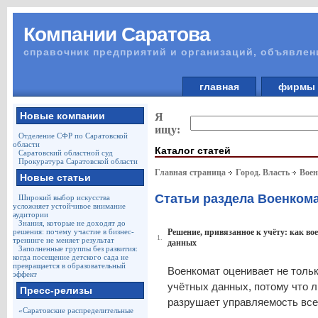
Компании Саратова
справочник предприятий и организаций, объявлен
главная
фирм
Новые компании
Я
ищу:
Отделение СФР по Саратовской
области
Каталог статей
Саратовский областной суд
Прокуратура Саратовской области
Главная страница
Город. Власть
Вое
Новые статьи
Статьи раздела Военком
Широкий выбор искусства
усложняет устойчивое внимание
аудитории
Знания, которые не доходят до
решения: почему участие в бизнес-
Решение, привязанное к учёту: как в
1.
тренинге не меняет результат
данных
Заполненные группы без развития:
когда посещение детского сада не
превращается в образовательный
Военкомат оценивает не тольк
эффект
учётных данных, потому что 
Пресс-релизы
разрушает управляемость все
«Саратовские распределительные