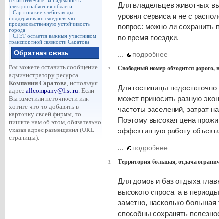
сети» отвечают за надежность
Для владельцев животных вы
электроснабжения области
Саратовские хлебозаводы
уровня сервиса и не с распол
поддерживают ежедневную
продовольственную устойчивость
вопрос: можно ли сохранить
города
СГЭТ остается важным участником
во время поездки.
транспортной связности Саратова
Обратная связь
...
подробнее
Вы можете оставить сообщение
Свободный номер обходится дорого, 
2.
администратору ресурса
Компании Саратова
, используя
Для гостиницы недостаточно 
адрес
allcompany@list.ru
. Если
может приносить разную экон
Вы заметили неточности или
хотите что-то добавить в
частоты заселений, затрат н
карточку своей фирмы, то
Поэтому высокая цена прожив
пишите нам об этом, обязательно
указав адрес размещения (URL
эффективную работу объекта
страницы).
...
подробнее
Территория большая, отдача ограниче
3.
Для домов и баз отдыха глав
высокого спроса, а в период
заметно, насколько большая 
способны сохранять полезнос