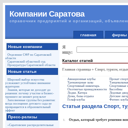
Компании Саратова
справочник предприятий и организаций, объявлен
главная
фирм
Новые компании
Я
ищу:
Отделение СФР по Саратовской
области
Каталог статей
Саратовский областной суд
Прокуратура Саратовской области
Главная страница
Спорт, туризм, отды
Новые статьи
Авиационные клубы
Прокат спорт
Широкий выбор искусства
Тренажерные залы
Танцевальны
усложняет устойчивое внимание
Спортивный инвентарь
Спортивные ш
аудитории
Охотничьи принадлежности
Бассейны
Знания, которые не доходят до
Лодки. Катера
Ледовые двор
решения: почему участие в бизнес-
Дома, базы отдыха
Детские лаге
тренинге не меняет результат
Гольф-клубы
Фитнес клуб
Заполненные группы без развития:
когда посещение детского сада не
Статьи раздела Спорт, т
превращается в образовательный
эффект
Пресс-релизы
Отдых, который требует решения воп
1.
«Саратовские распределительные