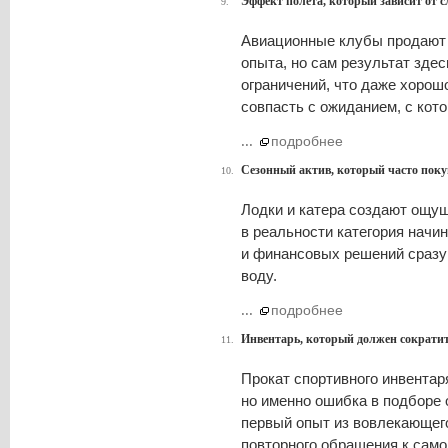
Эффект полёта, который зависит от 
9.
Авиационные клубы продают
опыта, но сам результат здес
ограничений, что даже хорош
совпасть с ожиданием, с кот
...
подробнее
Сезонный актив, который часто пок
10.
Лодки и катера создают ощущ
в реальности категория начи
и финансовых решений сразу 
воду.
...
подробнее
Инвентарь, который должен сократит
11.
Прокат спортивного инвентар
но именно ошибка в подборе
первый опыт из вовлекающего
повторного обращения к само