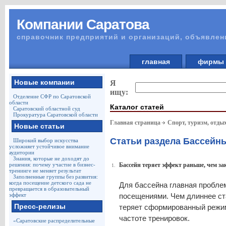
Компании Саратова
справочник предприятий и организаций, объявлен
главная
фирм
Новые компании
Я
ищу:
Отделение СФР по Саратовской
области
Каталог статей
Саратовский областной суд
Прокуратура Саратовской области
Главная страница
Спорт, туризм, отды
Новые статьи
Статьи раздела Бассейн
Широкий выбор искусства
усложняет устойчивое внимание
аудитории
Знания, которые не доходят до
решения: почему участие в бизнес-
Бассейн теряет эффект раньше, чем за
1.
тренинге не меняет результат
Заполненные группы без развития:
когда посещение детского сада не
Для бассейна главная проблем
превращается в образовательный
эффект
посещениями. Чем длиннее ст
Пресс-релизы
теряет сформированный режим
частоте тренировок.
«Саратовские распределительные