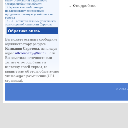
сети» отвечают за надежность
электроснабжения области
...
подробнее
Саратовские хлебозаводы
поддерживают ежедневную
продовольственную устойчивость
города
СГЭТ остается важным участником
транспортной связности Саратова
Обратная связь
Вы можете оставить сообщение
администратору ресурса
Компании Саратова
, используя
адрес
allcompany@list.ru
. Если
Вы заметили неточности или
хотите что-то добавить в
карточку своей фирмы, то
пишите нам об этом, обязательно
указав адрес размещения (URL
страницы).
© 2013-